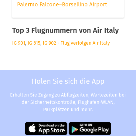
Palermo Falcone–Borsellino Airport
Top 3 Flugnummern von Air Italy
IG 901
,
IG 615
,
IG 902
-
Flug verfolgen Air Italy
Holen Sie sich die App
Erhalten Sie Zugang zu Abflugzeiten, Wartezeiten bei
der Sicherheitskontrolle, Flughafen-WLAN,
Parkplätzen und mehr.