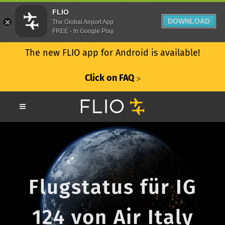
FLIO
DOWNLOAD
The Global Airport App
FREE - In Google Play
The new FLIO app for Android is available!
Click on FAQ
ᐳ
Flugstatus für IG
124 von Air Italy