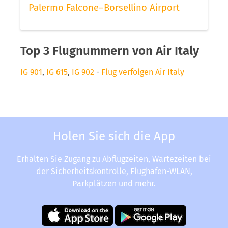
Palermo Falcone–Borsellino Airport
Top 3 Flugnummern von Air Italy
IG 901
,
IG 615
,
IG 902
-
Flug verfolgen Air Italy
Holen Sie sich die App
Erhalten Sie Zugang zu Abflugzeiten, Wartezeiten bei
der Sicherheitskontrolle, Flughafen-WLAN,
Parkplätzen und mehr.