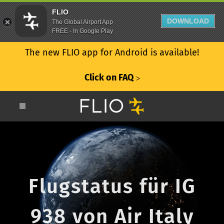
FLIO
DOWNLOAD
The Global Airport App
FREE - In Google Play
The new FLIO app for Android is available!
Click on FAQ
ᐳ
Flugstatus für IG
938 von Air Italy