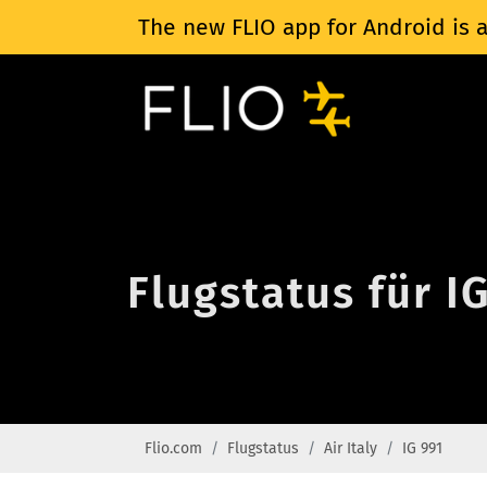
The new FLIO app for Android is a
Flugstatus für IG
Flio.com
Flugstatus
Air Italy
IG 991