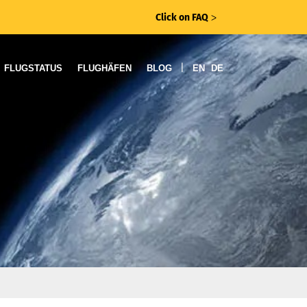
Click on FAQ
ᐳ
|
FLUGSTATUS
FLUGHÄFEN
BLOG
EN
DE