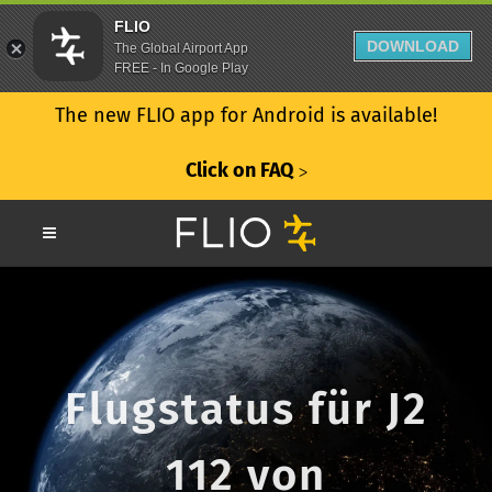
FLIO
DOWNLOAD
The Global Airport App
FREE - In Google Play
The new FLIO app for Android is available!
Click on FAQ
ᐳ
Flugstatus für J2
112 von