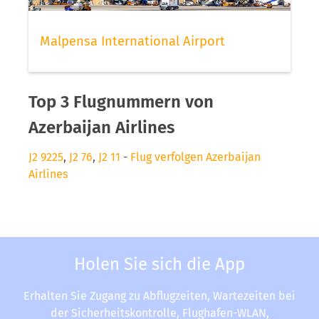
Malpensa International Airport
Top 3 Flugnummern von
Azerbaijan Airlines
J2 9225
,
J2 76
,
J2 11
-
Flug verfolgen Azerbaijan
Airlines
Holen Sie sich die App
Erhalten Sie Zugang zu Abflugzeiten, Wartezeiten bei
der Sicherheitskontrolle, Flughafen-WLAN,