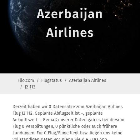
Azerbaijan
Airlines
Flio.com
Flugstatus
Azerbaijan Airlines
J2 112
Derzeit haben wir 0 Datensätze zum Azerbaijan Airlines
Flug J2 112. Geplante Abflugzeit ist –, geplante
Ankunftszeit –. Gemäß unserer Daten gab es bei diesem
Flug 0 Verspätungen, 0 pünktliche oder auch frühere
Landungen. Für 0 Flug/Flüge liegt bzw. liegen uns keine
vollständigen Daten vor. Wenn Sie die FLIO App