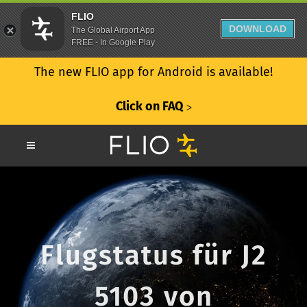
FLIO
DOWNLOAD
The Global Airport App
FREE - In Google Play
The new FLIO app for Android is available!
Click on FAQ
ᐳ
Flugstatus für J2
5103 von