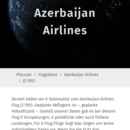
Azerbaijan
Airlines
Flio.com
Flugstatus
Azerbaijan Airlines
J2 5103
Derzeit haben wir 0 Datensätze zum Azerbaijan Airlines
Flug J2 5103. Geplante Abflugzeit ist –, geplante
Ankunftszeit –. Gemäß unserer Daten gab es bei diesem
Flug 0 Verspätungen, 0 pünktliche oder auch frühere
Landungen. Für 0 Flug/Flüge liegt bzw. liegen uns keine
vollständigen Daten vor. Wenn Sie die FLIO App