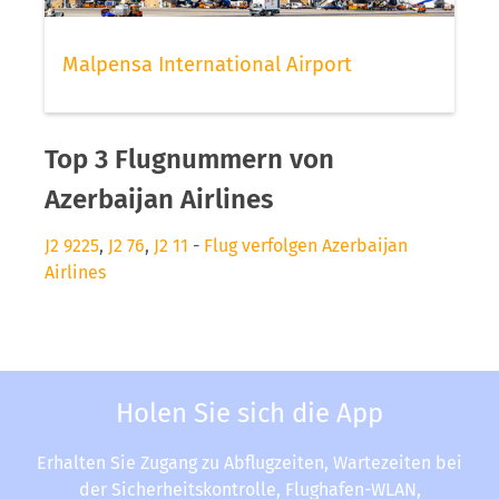
Malpensa International Airport
Top 3 Flugnummern von
Azerbaijan Airlines
J2 9225
,
J2 76
,
J2 11
-
Flug verfolgen Azerbaijan
Airlines
Holen Sie sich die App
Erhalten Sie Zugang zu Abflugzeiten, Wartezeiten bei
der Sicherheitskontrolle, Flughafen-WLAN,