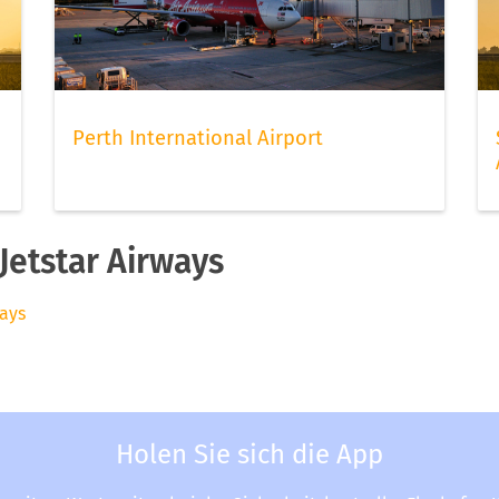
Perth International Airport
etstar Airways
ways
Holen Sie sich die App