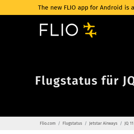
The new FLIO app for Android is a
Flugstatus für J
Flio.com
Flugstatus
Jetstar Airways
JQ 11