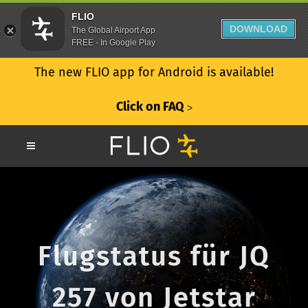
FLIO
DOWNLOAD
The Global Airport App
FREE - In Google Play
The new FLIO app for Android is available!
Click on FAQ
ᐳ
Flugstatus für JQ
257 von Jetstar