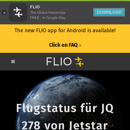
FLIO
DOWNLOAD
The Global Airport App
FREE - In Google Play
The new FLIO app for Android is available!
Click on FAQ
ᐳ
Flugstatus für JQ
278 von Jetstar