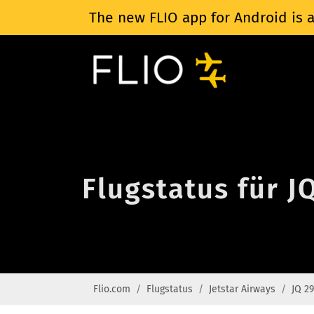
The new FLIO app for Android is a
Flugstatus für J
Flio.com
Flugstatus
Jetstar Airways
JQ 2