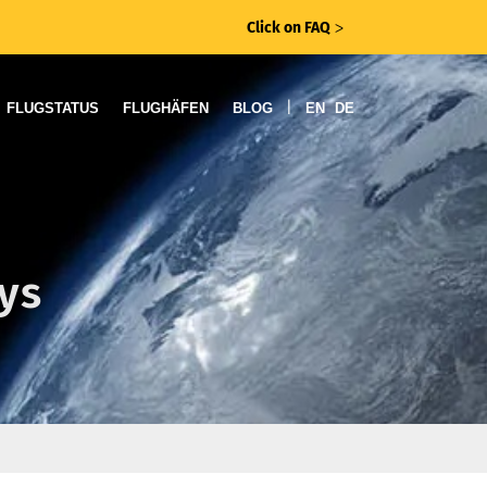
Click on FAQ
ᐳ
|
FLUGSTATUS
FLUGHÄFEN
BLOG
EN
DE
ays