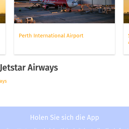
Perth International Airport
etstar Airways
ways
Holen Sie sich die App