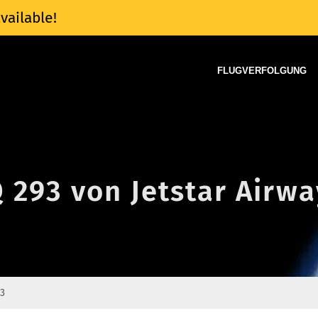
vailable!
FLUGVERFOLGUNG
Q 293 von Jetstar Airw
93