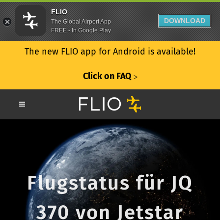
FLIO
DOWNLOAD
The Global Airport App
FREE - In Google Play
The new FLIO app for Android is available!
Click on FAQ
ᐳ
Flugstatus für JQ
370 von Jetstar