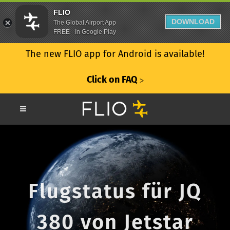
FLIO
DOWNLOAD
The Global Airport App
FREE - In Google Play
The new FLIO app for Android is available!
Click on FAQ
ᐳ
Flugstatus für JQ
380 von Jetstar