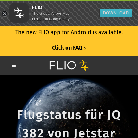
FLIO
DOWNLOAD
The Global Airport App
FREE - In Google Play
The new FLIO app for Android is available!
Click on FAQ
ᐳ
Flugstatus für JQ
382 von Jetstar