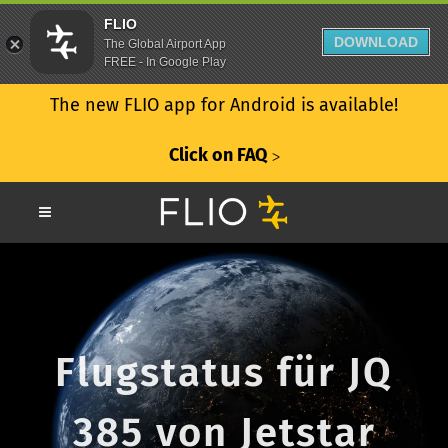
FLIO
DOWNLOAD
The Global Airport App
FREE - In Google Play
The new FLIO app for Android is available!
Click on FAQ
ᐳ
Flugstatus für JQ
385 von Jetstar