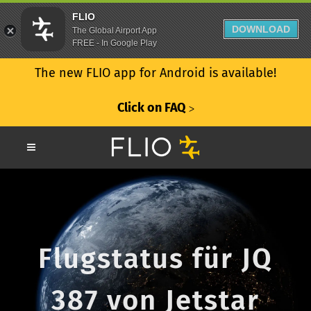
FLIO
DOWNLOAD
The Global Airport App
FREE - In Google Play
The new FLIO app for Android is available!
Click on FAQ
ᐳ
Flugstatus für JQ
387 von Jetstar