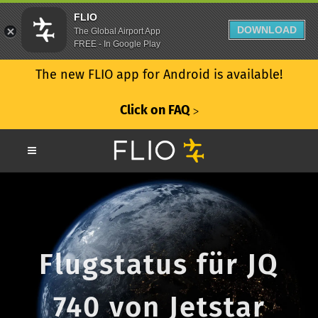
FLIO
DOWNLOAD
The Global Airport App
FREE - In Google Play
The new FLIO app for Android is available!
Click on FAQ
ᐳ
Flugstatus für JQ
740 von Jetstar