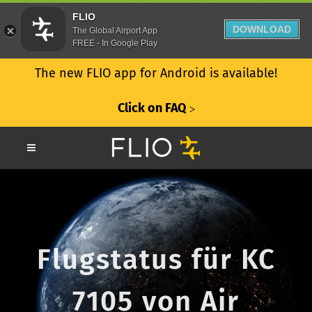
FLIO
DOWNLOAD
The Global Airport App
FREE - In Google Play
The new FLIO app for Android is available!
Click on FAQ
ᐳ
Flugstatus für KC
7105 von Air