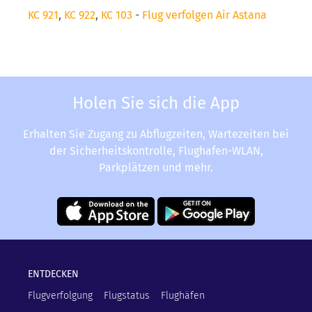
KC 921
,
KC 922
,
KC 103
-
Flug verfolgen Air Astana
Holen Sie sich die App
Erhalten Sie Zugang zu Abflugzeiten, Wartezeiten bei
der Sicherheitskontrolle, Flughafen-WLAN,
Parkplätzen und mehr.
ENTDECKEN
Flugverfolgung
Flugstatus
Flughäfen