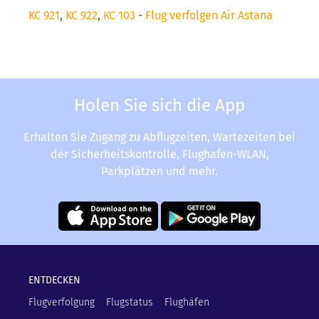
KC 921
,
KC 922
,
KC 103
-
Flug verfolgen Air Astana
Holen Sie sich die App
Erhalten Sie Zugang zu Abflugzeiten, Wartezeiten bei
der Sicherheitskontrolle, Flughafen-WLAN,
Parkplätzen und mehr.
ENTDECKEN
Flugverfolgung
Flugstatus
Flughäfen