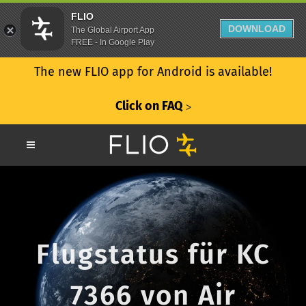
FLIO
DOWNLOAD
The Global Airport App
FREE - In Google Play
The new FLIO app for Android is available!
Click on FAQ
ᐳ
Flugstatus für KC
7366 von Air