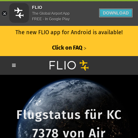
FLIO
DOWNLOAD
The Global Airport App
FREE - In Google Play
The new FLIO app for Android is available!
Click on FAQ
ᐳ
Flugstatus für KC
7378 von Air