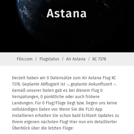
Astana
Flio.com
Flugstatus
Air Astana
KC 7378
Derzeit haben wir 0 Datensätze zum Air Astana Flug KC
7378. Geplante Abflugzeit ist –, geplante Ankunftszeit –.
Gemäß unserer Daten gab es bei diesem Flug 0
Verspätungen, 0 pünktliche oder auch frühere
Landungen. Für 0 Flug/Flüge liegt bzw. liegen uns keine
vollständigen Daten vor. Wenn Sie die FLIO App
installieren erhalten Sie schon bald Echtzeit Updates zu
Ihrem eigenen nächsten Flug! Hier nun ein detaillierter
Überblick über die letzten Flüge: