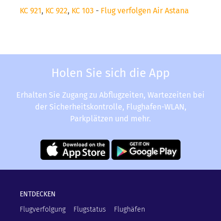
KC 921
,
KC 922
,
KC 103
-
Flug verfolgen Air Astana
Holen Sie sich die App
Erhalten Sie Zugang zu Abflugzeiten, Wartezeiten bei
der Sicherheitskontrolle, Flughafen-WLAN,
Parkplätzen und mehr.
ENTDECKEN
Flugverfolgung
Flugstatus
Flughäfen