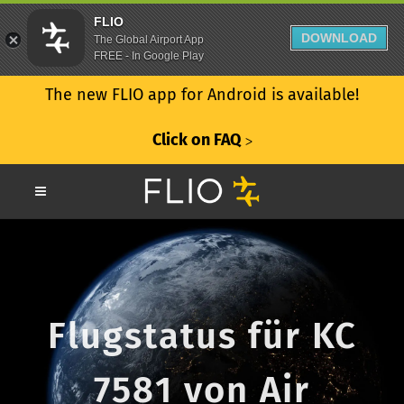
FLIO
DOWNLOAD
The Global Airport App
FREE - In Google Play
The new FLIO app for Android is available!
Click on FAQ
ᐳ
Flugstatus für KC
7581 von Air