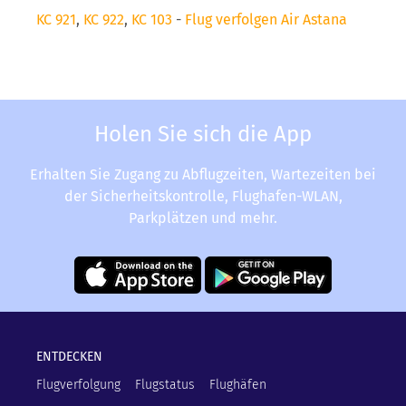
KC 921
,
KC 922
,
KC 103
-
Flug verfolgen Air Astana
Holen Sie sich die App
Erhalten Sie Zugang zu Abflugzeiten, Wartezeiten bei
der Sicherheitskontrolle, Flughafen-WLAN,
Parkplätzen und mehr.
ENTDECKEN
Flugverfolgung
Flugstatus
Flughäfen