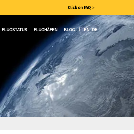
Click on FAQ
ᐳ
|
FLUGSTATUS
FLUGHÄFEN
BLOG
EN
DE