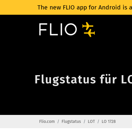
The new FLIO app for Android is a
Flugstatus für L
Flio.com
Flugstatus
LOT
LO 1728