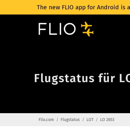
The new FLIO app for Android is a
Flugstatus für L
Flio.com
Flugstatus
LOT
LO 2653