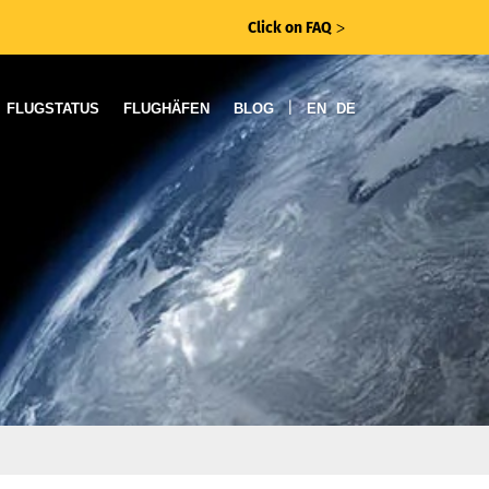
Click on FAQ
ᐳ
|
FLUGSTATUS
FLUGHÄFEN
BLOG
EN
DE