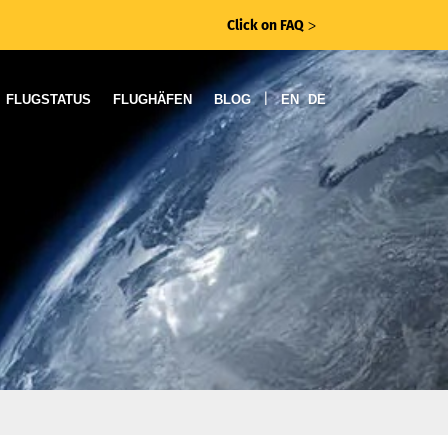
Click on FAQ
ᐳ
|
FLUGSTATUS
FLUGHÄFEN
BLOG
EN
DE