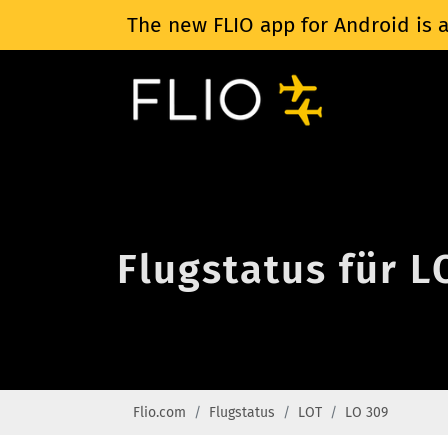
The new FLIO app for Android is a
Flugstatus für L
Flio.com
Flugstatus
LOT
LO 309