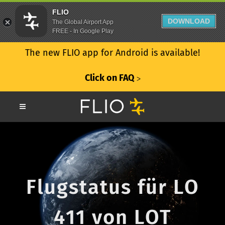
FLIO
DOWNLOAD
The Global Airport App
FREE - In Google Play
The new FLIO app for Android is available!
Click on FAQ
ᐳ
Flugstatus für LO
411 von LOT