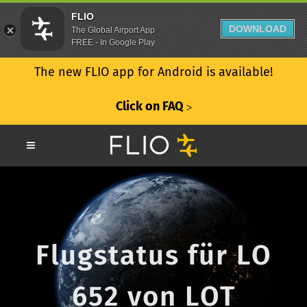
FLIO
DOWNLOAD
The Global Airport App
FREE - In Google Play
The new FLIO app for Android is available!
Click on FAQ
ᐳ
Flugstatus für LO
652 von LOT