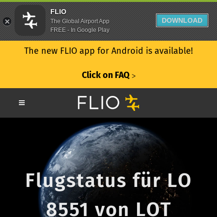
FLIO
DOWNLOAD
The Global Airport App
FREE - In Google Play
The new FLIO app for Android is available!
Click on FAQ
ᐳ
Flugstatus für LO
8551 von LOT