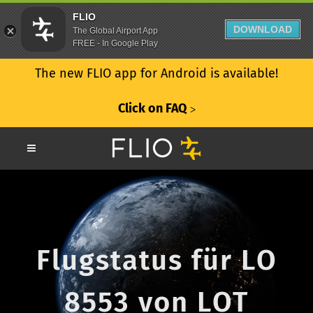
FLIO
DOWNLOAD
The Global Airport App
FREE - In Google Play
The new FLIO app for Android is available!
Click on FAQ
ᐳ
Flugstatus für LO
8553 von LOT