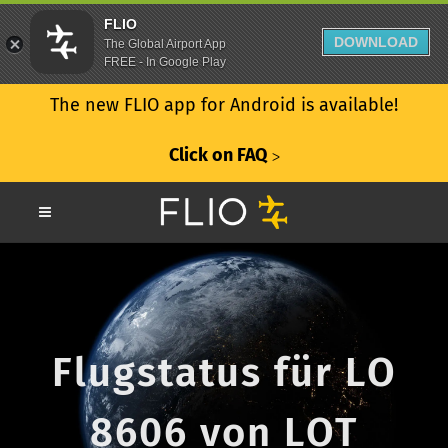
FLIO
DOWNLOAD
The Global Airport App
FREE - In Google Play
The new FLIO app for Android is available!
Click on FAQ
ᐳ
Flugstatus für LO
8606 von LOT