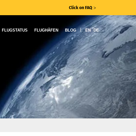
Click on FAQ
ᐳ
|
FLUGSTATUS
FLUGHÄFEN
BLOG
EN
DE