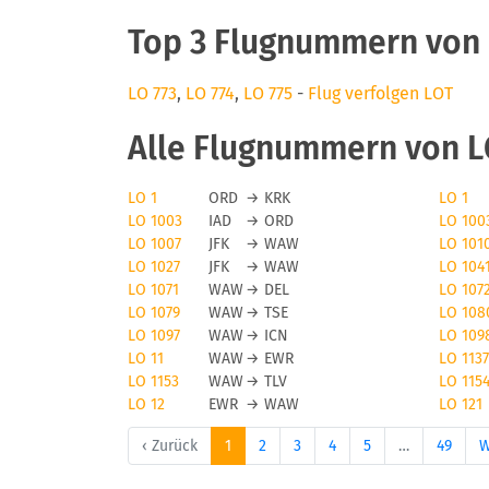
Top 3 Flugnummern von
LO 773
,
LO 774
,
LO 775
-
Flug verfolgen LOT
Alle Flugnummern von 
LO 1
ORD
→
KRK
LO 1
LO 1003
IAD
→
ORD
LO 100
LO 1007
JFK
→
WAW
LO 101
LO 1027
JFK
→
WAW
LO 104
LO 1071
WAW
→
DEL
LO 107
LO 1079
WAW
→
TSE
LO 108
LO 1097
WAW
→
ICN
LO 109
LO 11
WAW
→
EWR
LO 1137
LO 1153
WAW
→
TLV
LO 115
LO 12
EWR
→
WAW
LO 121
‹ Zurück
1
2
3
4
5
…
49
W