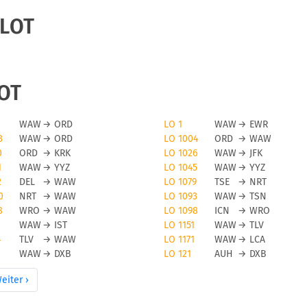
 LOT
LOT
WAW
→
ORD
LO 1
WAW
→
EWR
3
WAW
→
ORD
LO 1004
ORD
→
WAW
0
ORD
→
KRK
LO 1026
WAW
→
JFK
1
WAW
→
YYZ
LO 1045
WAW
→
YYZ
2
DEL
→
WAW
LO 1079
TSE
→
NRT
0
NRT
→
WAW
LO 1093
WAW
→
TSN
8
WRO
→
WAW
LO 1098
ICN
→
WRO
WAW
→
IST
LO 1151
WAW
→
TLV
4
TLV
→
WAW
LO 1171
WAW
→
LCA
WAW
→
DXB
LO 121
AUH
→
DXB
eiter ›