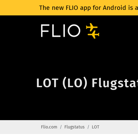
The new FLIO app for Android is a
LOT (LO) Flugsta
Flio.com
Flugstatus
LOT