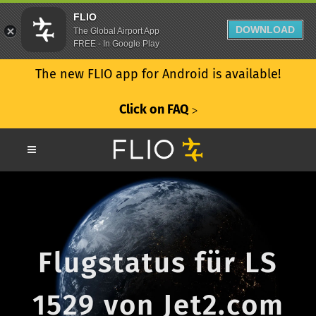
FLIO
DOWNLOAD
The Global Airport App
FREE - In Google Play
The new FLIO app for Android is available!
Click on FAQ
ᐳ
Flugstatus für LS
1529 von Jet2.com