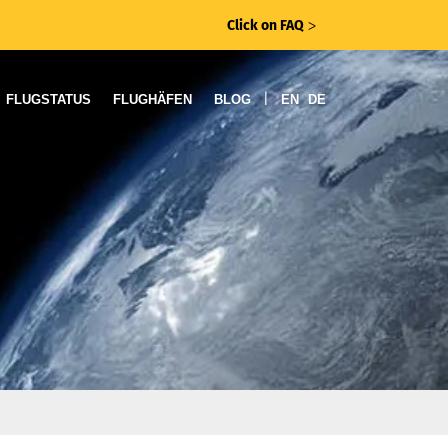
Click on FAQ
ᐳ
|
FLUGSTATUS
FLUGHÄFEN
BLOG
EN
DE