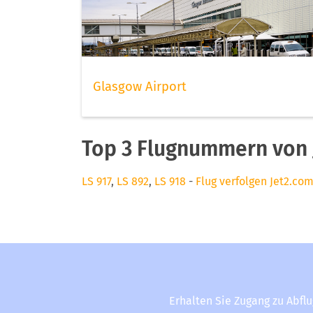
Glasgow Airport
Top 3 Flugnummern von 
LS 917
,
LS 892
,
LS 918
-
Flug verfolgen Jet2.co
Erhalten Sie Zugang zu Abfl