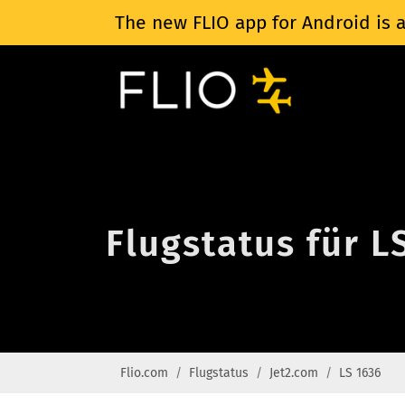
The new FLIO app for Android is a
Flugstatus für L
Flio.com
Flugstatus
Jet2.com
LS 1636