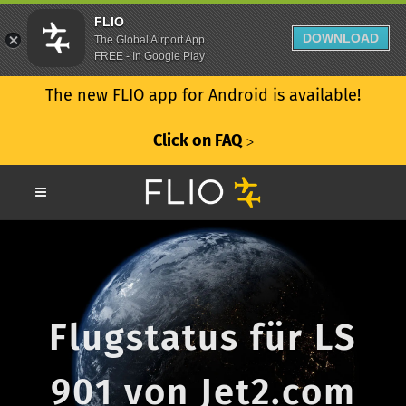
FLIO
DOWNLOAD
The Global Airport App
FREE - In Google Play
The new FLIO app for Android is available!
Click on FAQ
ᐳ
Flugstatus für LS
901 von Jet2.com