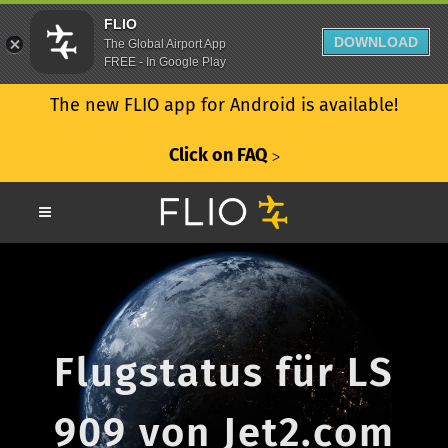
FLIO
DOWNLOAD
The Global Airport App
FREE - In Google Play
The new FLIO app for Android is available!
Click on FAQ
ᐳ
Flugstatus für LS
909 von Jet2.com