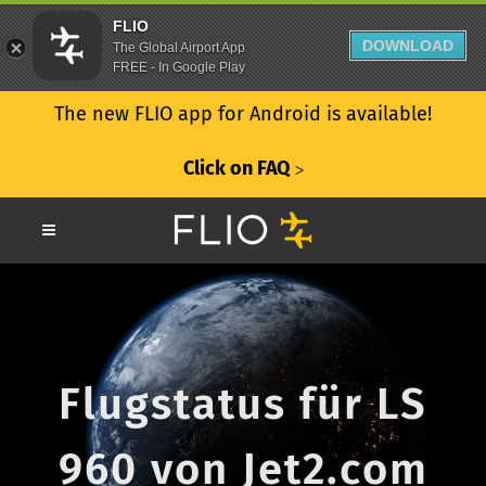
FLIO
DOWNLOAD
The Global Airport App
FREE - In Google Play
The new FLIO app for Android is available!
Click on FAQ
ᐳ
Flugstatus für LS
960 von Jet2.com