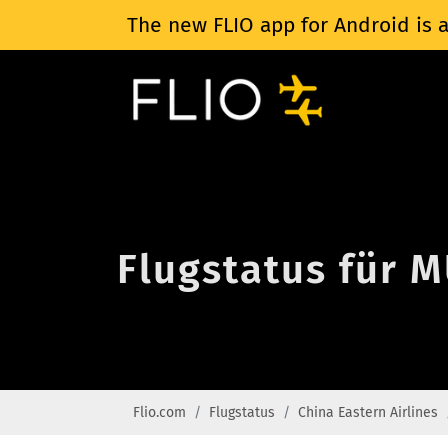
The new FLIO app for Android is a
Flugstatus für M
Flio.com
Flugstatus
China Eastern Airlines