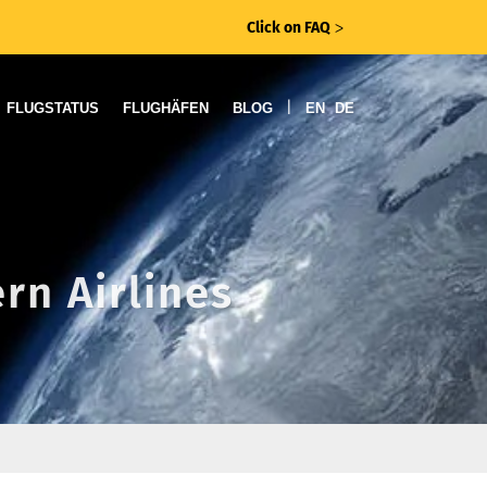
Click on FAQ
ᐳ
|
FLUGSTATUS
FLUGHÄFEN
BLOG
EN
DE
rn Airlines