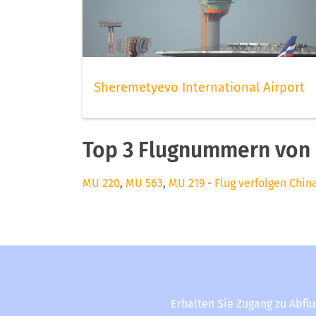
Sheremetyevo International Airport
Top 3 Flugnummern von C
MU 220
,
MU 563
,
MU 219
-
Flug verfolgen China
Erhalten Sie Zugang zu Abfl