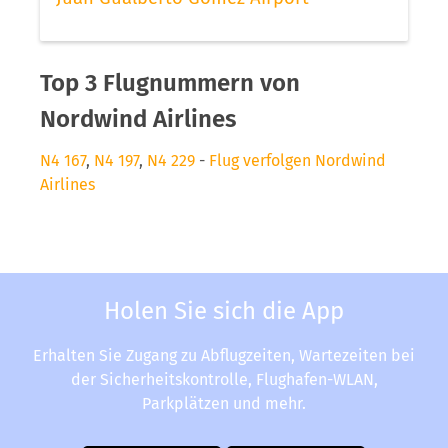
Top 3 Flugnummern von
Nordwind Airlines
N4 167
,
N4 197
,
N4 229
-
Flug verfolgen Nordwind
Airlines
Holen Sie sich die App
Erhalten Sie Zugang zu Abflugzeiten, Wartezeiten bei
der Sicherheitskontrolle, Flughafen-WLAN,
Parkplätzen und mehr.