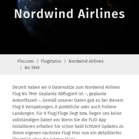
Nordwind Airlines
Flio.com
Flugstatus
Nordwind Airlines
N4 1949
Derzeit haben wir 0 Datensätze zum Nordwind Airlines
Flug N4 1949. Geplante Abflugzeit ist –, geplante
Ankunftszeit –. Gemäß unserer Daten gab es bei diesem
Flug 0 Verspätungen, 0 pünktliche oder auch frühere
Landungen. Für 0 Flug/Flüge liegt bzw. liegen uns keine
vollständigen Daten vor. Wenn Sie die FLIO App
installieren erhalten Sie schon bald Echtzeit Updates zu
Ihrem eigenen nächsten Flug! Hier nun ein detaillierter