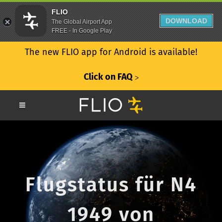
FLIO
DOWNLOAD
The Global Airport App
FREE - In Google Play
The new FLIO app for Android is available!
Click on FAQ
ᐳ
Flugstatus für N4
1949 von