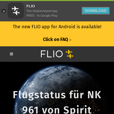
FLIO
DOWNLOAD
The Global Airport App
FREE - In Google Play
The new FLIO app for Android is available!
Click on FAQ
ᐳ
Flugstatus für NK
961 von Spirit