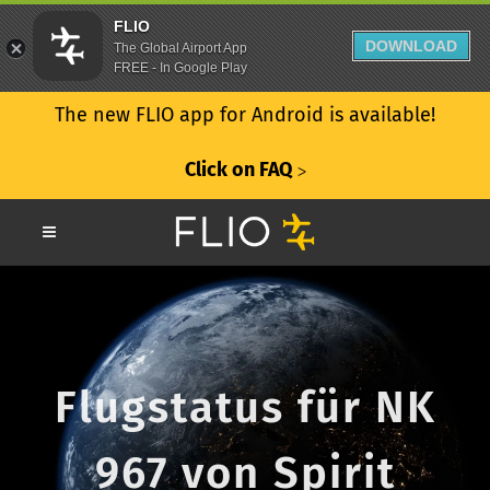
FLIO
DOWNLOAD
The Global Airport App
FREE - In Google Play
The new FLIO app for Android is available!
Click on FAQ
ᐳ
Flugstatus für NK
967 von Spirit