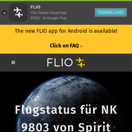
FLIO
DOWNLOAD
The Global Airport App
FREE - In Google Play
The new FLIO app for Android is available!
Click on FAQ
ᐳ
Flugstatus für NK
9803 von Spirit