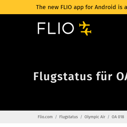
The new FLIO app for Android is a
Flugstatus für O
Flio.com
Flugstatus
Olympic Air
OA 018