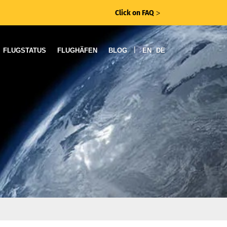
Click on FAQ
ᐳ
|
FLUGSTATUS
FLUGHÄFEN
BLOG
EN
DE