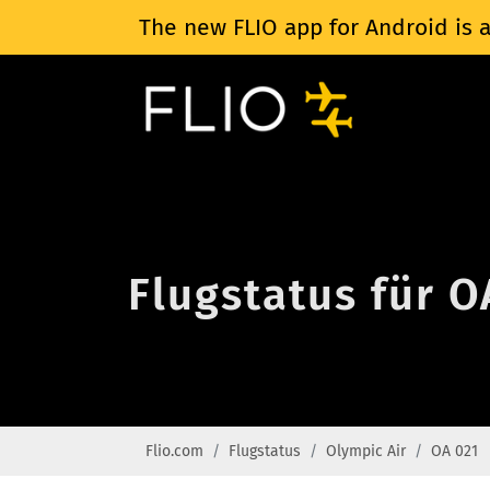
The new FLIO app for Android is a
Flugstatus für O
Flio.com
Flugstatus
Olympic Air
OA 021