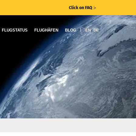
Click on FAQ
ᐳ
|
FLUGSTATUS
FLUGHÄFEN
BLOG
EN
DE