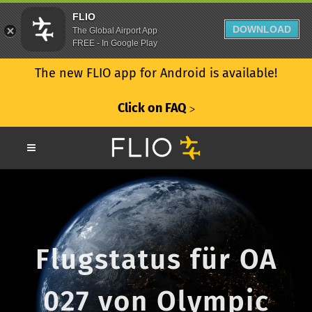
FLIO
DOWNLOAD
The Global Airport App
FREE - In Google Play
The new FLIO app for Android is available!
Click on FAQ
ᐳ
Flugstatus für OA
027 von Olympic