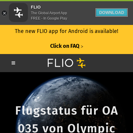
FLIO
DOWNLOAD
The Global Airport App
FREE - In Google Play
The new FLIO app for Android is available!
Click on FAQ
ᐳ
Flugstatus für OA
035 von Olympic