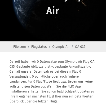
Air
Flio.com
Flugstatus
Olympic Air
OA 035
Derzeit haben wir 0 Datensätze zum Olympic Air Flug OA
035. Geplante Abflugzeit ist –, geplante Ankunftszeit –.
Gemäß unserer Daten gab es bei diesem Flug 0
Verspätungen, 0 pünktliche oder auch frühere
Landungen. Für 0 Flug/Flüge liegt bzw. liegen uns keine
vollständigen Daten vor. Wenn Sie die FLIO App
installieren erhalten Sie schon bald Echtzeit Updates zu
Ihrem eigenen nächsten Flug! Hier nun ein detaillierter
Überblick über die letzten Flüge: