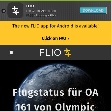
FLIO
DOWNLOAD
The Global Airport App
FREE - In Google Play
The new FLIO app for Android is available!
Click on FAQ
ᐳ
Flugstatus für OA
161 von Olympic