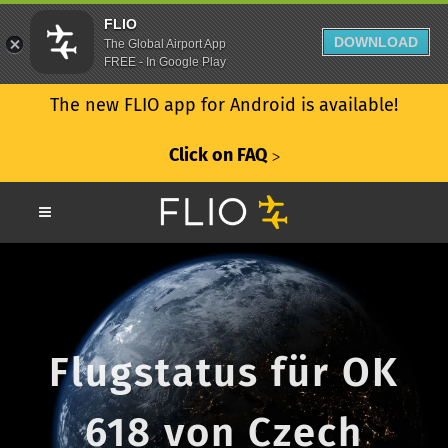
FLIO
DOWNLOAD
The Global Airport App
FREE - In Google Play
The new FLIO app for Android is available!
Click on FAQ
ᐳ
Flugstatus für OK
618 von Czech