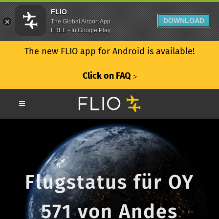
FLIO
DOWNLOAD
The Global Airport App
FREE - In Google Play
The new FLIO app for Android is available!
Click on FAQ
ᐳ
Flugstatus für OY
571 von Andes