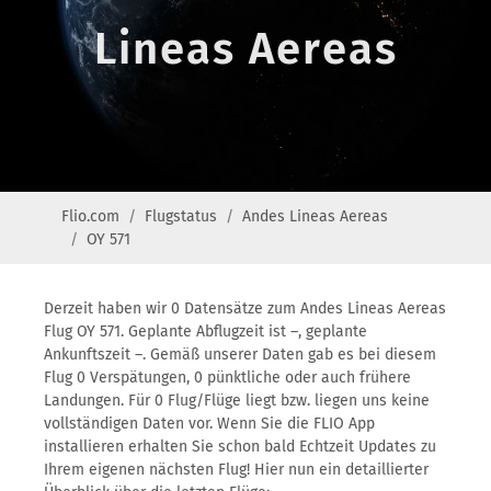
Lineas Aereas
Flio.com
Flugstatus
Andes Lineas Aereas
OY 571
Derzeit haben wir 0 Datensätze zum Andes Lineas Aereas
Flug OY 571. Geplante Abflugzeit ist –, geplante
Ankunftszeit –. Gemäß unserer Daten gab es bei diesem
Flug 0 Verspätungen, 0 pünktliche oder auch frühere
Landungen. Für 0 Flug/Flüge liegt bzw. liegen uns keine
vollständigen Daten vor. Wenn Sie die FLIO App
installieren erhalten Sie schon bald Echtzeit Updates zu
Ihrem eigenen nächsten Flug! Hier nun ein detaillierter