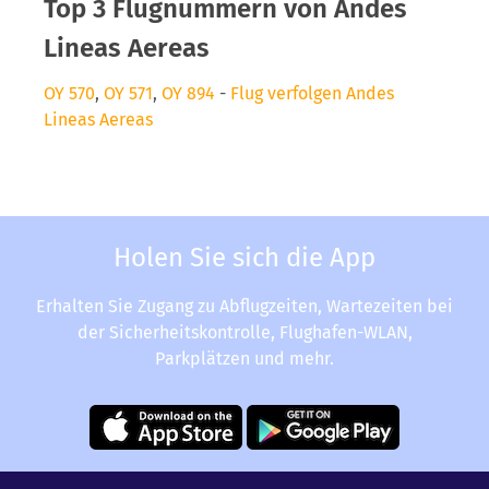
Top 3 Flugnummern von Andes
Lineas Aereas
OY 570
,
OY 571
,
OY 894
-
Flug verfolgen Andes
Lineas Aereas
Holen Sie sich die App
Erhalten Sie Zugang zu Abflugzeiten, Wartezeiten bei
der Sicherheitskontrolle, Flughafen-WLAN,
Parkplätzen und mehr.