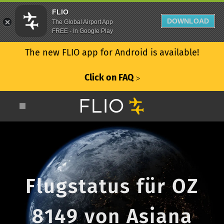
FLIO
DOWNLOAD
The Global Airport App
FREE - In Google Play
The new FLIO app for Android is available!
Click on FAQ
ᐳ
Flugstatus für OZ
8149 von Asiana