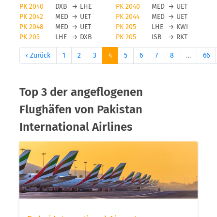
PK 2040
DXB
→
LHE
PK 2040
MED
→
UET
PK 2042
MED
→
UET
PK 2044
MED
→
UET
PK 2048
MED
→
UET
PK 205
LHE
→
KWI
PK 205
LHE
→
DXB
PK 205
ISB
→
RKT
‹ Zurück
1
2
3
4
5
6
7
8
…
66
Top 3 der angeflogenen
Flughäfen von Pakistan
International Airlines