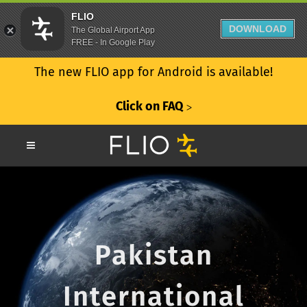
FLIO
DOWNLOAD
The Global Airport App
FREE - In Google Play
The new FLIO app for Android is available!
Click on FAQ
ᐳ
Pakistan
International