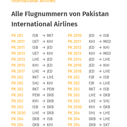
International Airlines
Alle Flugnummern von Pakistan
International Airlines
PK 201
ISB
→
RKT
PK 2010
JED
→
ISB
PK 2011
UET
→
KHI
PK 2011
KHI
→
MED
PK 2011
ISB
→
JED
PK 2012
JED
→
KHI
PK 2013
UET
→
KHI
PK 2013
KHI
→
MED
PK 2013
LHE
→
JED
PK 2014
JED
→
LHE
PK 2015
KHI
→
JED
PK 2016
JED
→
KHI
PK 2017
LHE
→
JED
PK 2018
JED
→
LHE
PK 202
RKT
→
LHE
PK 202
FJR
→
ISB
PK 202
SHJ
→
KHI
PK 202
FJR
→
LHE
PK 202
RKT
→
PEW
PK 202
RKT
→
ISB
PK 203
PEW
→
DXB
PK 203
LHE
→
DXB
PK 203
KHI
→
DXB
PK 203
LHE
→
SHJ
PK 203
ISB
→
DXB
PK 2030
KHI
→
DXB
PK 2030
LHE
→
DXB
PK 204
SHJ
→
LHE
PK 204
DXB
→
ISB
PK 204
DXB
→
LHE
PK 204
DXB
→
KHI
PK 204
DXB
→
SKT