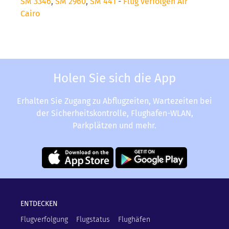
SM 3346
,
SM 2960
,
SM 441
-
Flug verfolgen Air
Cairo
Holen Sie sich die App
Erhalten Sie Zugang zu Abflugzeiten, Wartezeiten bei
der Sicherheitskontrolle, Flughafen-WLAN,
Parkplätzen und mehr.
ENTDECKEN
Flugverfolgung
Flugstatus
Flughäfen