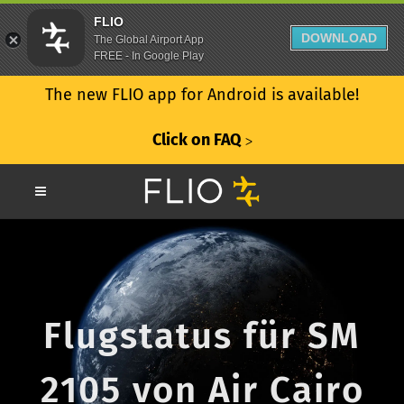
FLIO
DOWNLOAD
The Global Airport App
FREE - In Google Play
The new FLIO app for Android is available!
Click on FAQ
ᐳ
Flugstatus für SM
2105 von Air Cairo