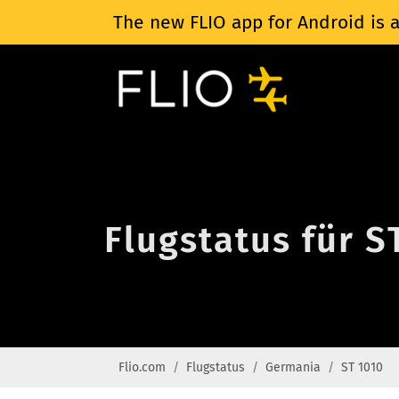
The new FLIO app for Android is a
Flugstatus für 
Flio.com
Flugstatus
Germania
ST 1010