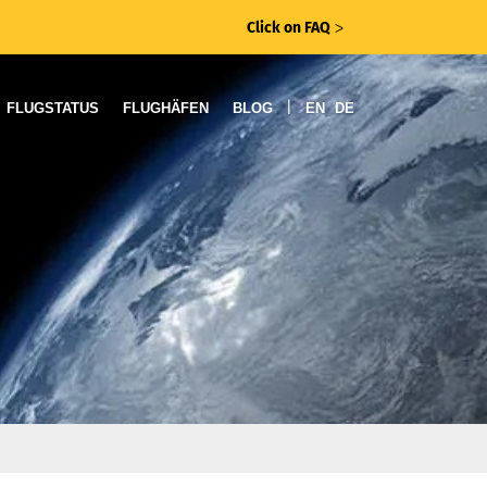
Click on FAQ
ᐳ
|
FLUGSTATUS
FLUGHÄFEN
BLOG
EN
DE