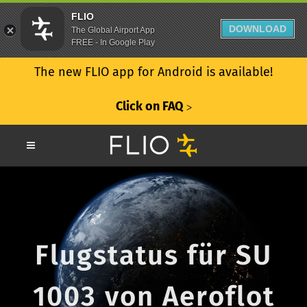
FLIO
DOWNLOAD
The Global Airport App
FREE - In Google Play
The new FLIO app for Android is available!
Click on FAQ
ᐳ
Flugstatus für SU
1003 von Aeroflot